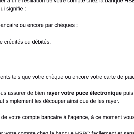
éder à une résiliation de votre compte chez la banque H
i signifie :
bancaire ou encore par chèques ;
 crédités ou débités.
ts tels que votre chèque ou encore votre carte de paie
ous assurer de bien
rayer votre puce électronique
puis 
t simplement les découper ainsi que de les rayer.
on de votre compte bancaire à l’agence, à ce moment vous
lier votre compte chez la banque HSBC facilement et sans