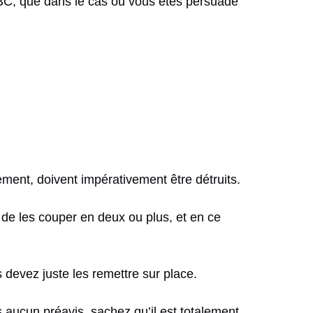
SBC, que dans le cas où vous êtes persuadé
ment, doivent impérativement être détruits.
de les couper en deux ou plus, et en ce
 devez juste les remettre sur place.
 aucun préavis, sachez qu’il est totalement