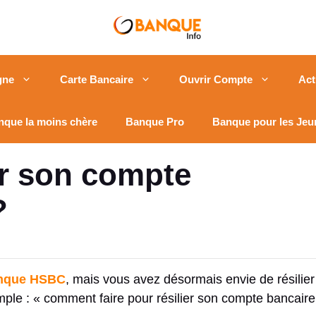
gne
Carte Bancaire
Ouvrir Compte
Act
nque la moins chère
Banque Pro
Banque pour les Jeu
r son compte
?
nque HSBC
, mais vous avez désormais envie de résilie
 : « comment faire pour résilier son compte bancaire ? a-