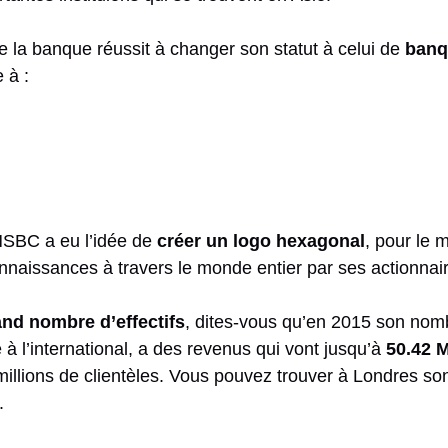
 la banque réussit à changer son statut à celui de
banq
 à :
HSBC a eu l’idée de
créer un logo hexagonal
, pour le 
nnaissances à travers le monde entier par ses actionnaire
nd nombre d’effectifs
, dites-vous qu’en 2015 son nomb
à l’international, a des revenus qui vont jusqu’à
50.42 M
60 millions de clientèles. Vous pouvez trouver à Londres s
.