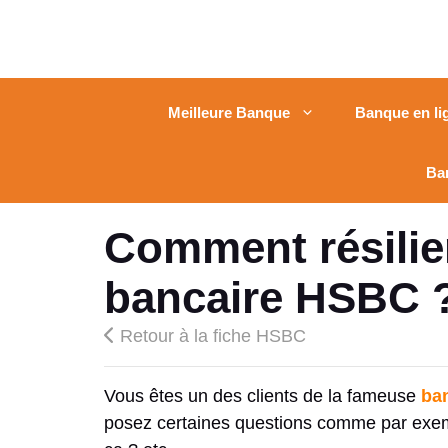
Meilleure Banque
Banque en li
Ba
Comment résilie
bancaire HSBC 
Retour à la fiche HSBC
Vous êtes un des clients de la fameuse
ba
posez certaines questions comme par exemple