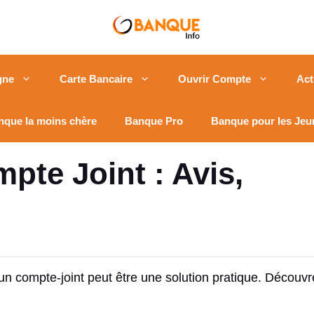
gne
Carte Bancaire
Ouvrir Compte
Act
nque la moins chère
Banque Pro
Banque pour les Jeu
pte Joint : Avis,
un compte-joint peut être une solution pratique. Découvrez