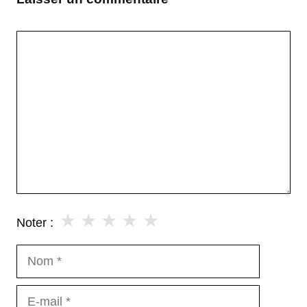
Commentaire
★
★
★
★
★
Noter :
Nom
E-