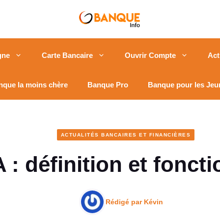
gne
Carte Bancaire
Ouvrir Compte
Act
nque la moins chère
Banque Pro
Banque pour les Jeu
ACTUALITÉS BANCAIRES ET FINANCIÈRES
: définition et fonc
Rédigé par
Kévin