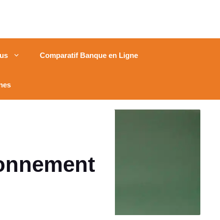
us
Comparatif Banque en Ligne
nes
tionnement