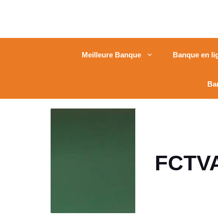
Meilleure Banque
Banque en li
Ba
FCTVA 