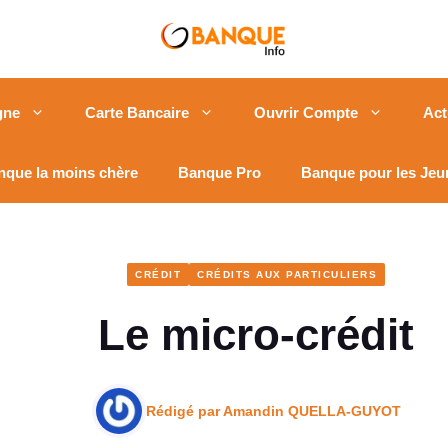
gne
Carte Bancaire
Ouvrir Compte
Act
nque la moins chère
Banque Pro
Banque pour les Jeu
CRÉDIT
CRÉDITS AUX PARTICULIERS
Le micro-crédit
Rédigé par
Amandin QUELLA-GUYOT