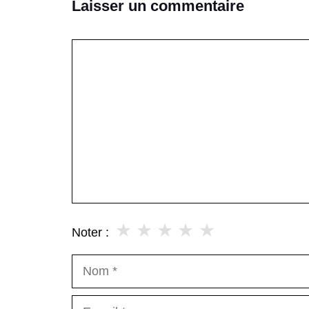
Laisser un commentaire
Commentaire
★
★
★
★
★
Noter :
Nom
E-