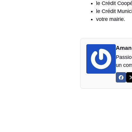
le Crédit Coopé
le Crédit Munici
votre mairie.
Aman
Passion
un com