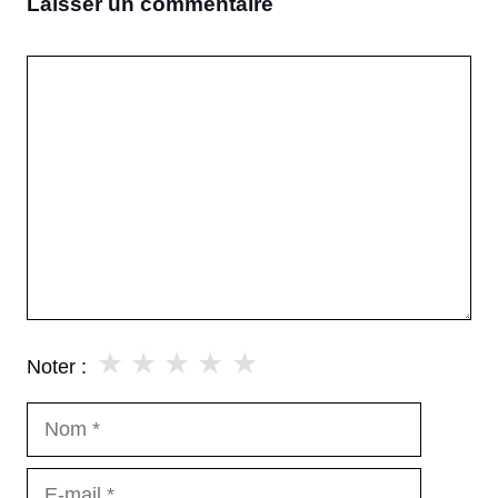
Laisser un commentaire
Commentaire
★
★
★
★
★
Noter :
Nom
E-