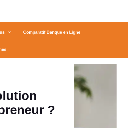
us
Comparatif Banque en Ligne
nes
olution
preneur ?