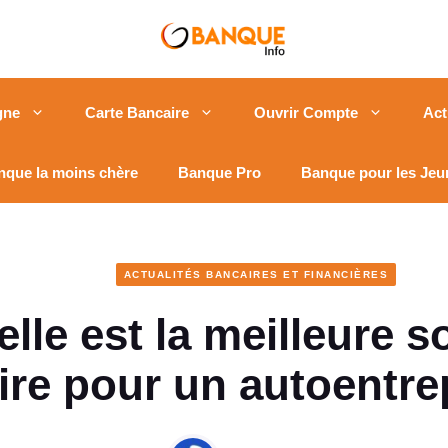
gne
Carte Bancaire
Ouvrir Compte
Act
nque la moins chère
Banque Pro
Banque pour les Jeu
ACTUALITÉS BANCAIRES ET FINANCIÈRES
lle est la meilleure s
ire pour un autoentre