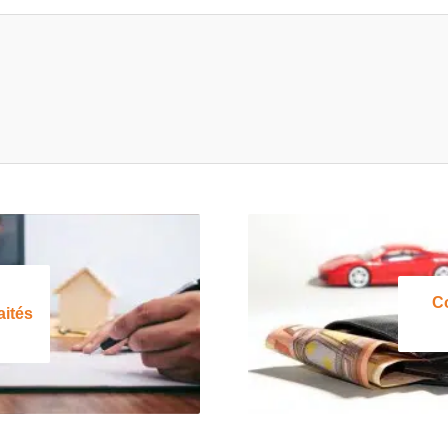
C
aités