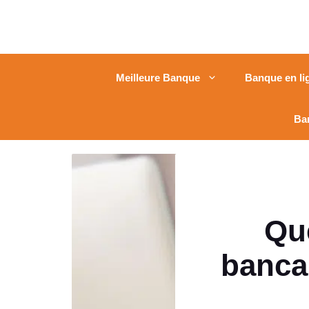
Meilleure Banque
Banque en li
Ba
Que
banca