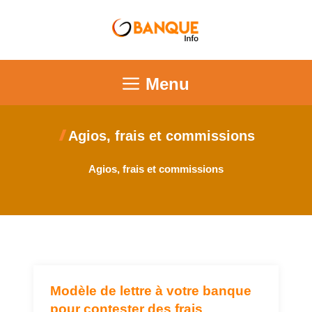
Menu
Agios, frais et commissions
Agios, frais et commissions
Modèle de lettre à votre banque
AGIOS, FRAIS ET COMMISSIONS
pour contester des frais